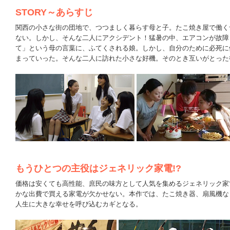
STORY～あらすじ
関西の小さな街の団地で、つつましく暮らす母と子。たこ焼き屋で働く
ない。しかし、そんな二人にアクシデント！猛暑の中、エアコンが故障
て」という母の言葉に、ふてくされる娘。しかし、自分のために必死に
まっていった。そんな二人に訪れた小さな好機。そのとき互いがとった
もうひとつの主役はジェネリック家電!?
価格は安くても高性能、庶民の味方として人気を集めるジェネリック家
かな出費で買える家電が欠かせない。本作では、たこ焼き器、扇風機な
人生に大きな幸せを呼び込むカギとなる。