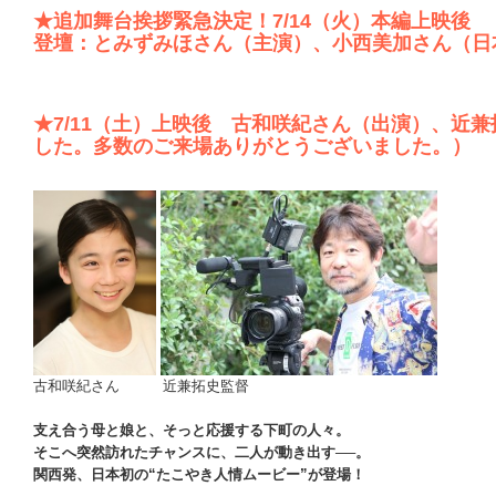
★追加舞台挨拶緊急決定！7/14（火）本編上映後
登壇：とみずみほさん（主演）、小西美加さん（日
★7/11（土）上映後 古和咲紀さん（出演）、近
した。多数のご来場ありがとうございました。）
古和咲紀さん 近兼拓史監督
支え合う母と娘と、そっと応援する下町の人々。
そこへ突然訪れたチャンスに、二人が動き出す──。
関西発、日本初の“たこやき人情ムービー”が登場！