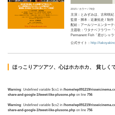
2015 / カラー / 76分
主演：とみずみほ、古和咲
監督・脚本：近兼拓史 / 制
配給：アールツーエンター
主題歌：ワタナベフラワー
Permanent Fish「君がシャ
公式サイト：
http://takoyakin
ほっこりアツアツ、心はホカホカ、 貧しく
Warning
: Undefined variable $cs1 in
/home/wp091219/risseicinema.co
share-and-google-1/tweet-like-plusone.php
on line
756
Warning
: Undefined variable $cs2 in
/home/wp091219/risseicinema.co
share-and-google-1/tweet-like-plusone.php
on line
756