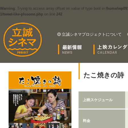
Warning
: Trying to access array offset on value of type bool in
/home/wp091
1/tweet-like-plusone.php
on line
242
立誠シネマプロジェクトについて
たこ焼きの詩
上映スケジュール
料金