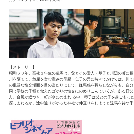
｜
｜
【ストーリー】
昭和６３年。高校２年生の遠馬は、父とその愛人・琴子と川辺の町に暮
川を隔てて、魚屋を営む産みの母親・仁子の元に時々でかけては、川で
の乱暴な性交場面を目の当たりにして、嫌悪感を募らせながらも、自分
同じ学校の千種と覚えたばかりの性交にのめりこんでいくが、ある日父
方、台風が近づき、町が水にのまれ る中、琴子は父との子を身ごもっ
探しまわるが、途中通りがかった神社で仲直りをしようと遠馬を待つ千 
｜