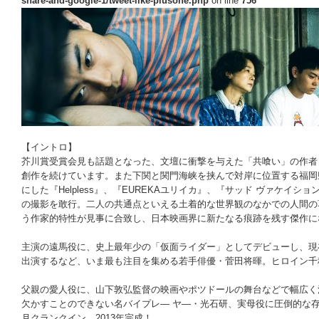
share-and-google-1/tweet-like-plusone.php
on line
756
｜
【イントロ】
芥川賞受賞会見も話題となった、文壇に衝撃を与えた「共喰い」の作者
創作を続けています。また下関と関門海峡を挟んで対岸に位置する福岡
にした『Helpless』、『EUREKAユリイカ』、『サッド ヴァケイ
の撮影を敢行。二人の共通点といえる土着的な世界観のなかでの人間の
う作家的特性が見事に合致し、日本映画界に新たなる痕跡を残す傑作に
主演の遠馬役に、史上最年少の「仮面ライダー」としてデビューし、現在
出演するなど、いま最も注目を集める若手俳優・菅田将暉。ヒロイン千
父親の愛人役に、山下敦弘監督の映画やポツドールの舞台などで幅広く
欠かすことのできない名バイプレ― ヤ―・光石研、実母役に圧倒的な存
月クランクイン、2013年完成！