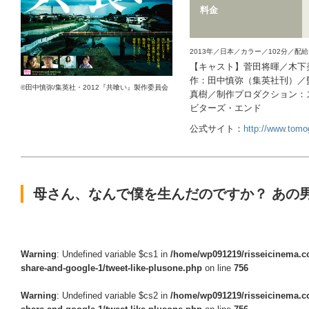
料金
2013年／日本／カラー／102分／配
【キャスト】菅田将暉／木下
作：田中慎弥（集英社刊）／
©田中慎弥/集英社・2012『共喰い』製作委員会
真樹／制作プロダクション：
ビターズ・エンド
公式サイト：
http://www.tomo
母さん、なんで僕を生んだのですか？ あの
Warning
: Undefined variable $cs1 in
/home/wp091219/risseicinema.co
share-and-google-1/tweet-like-plusone.php
on line
756
Warning
: Undefined variable $cs2 in
/home/wp091219/risseicinema.co