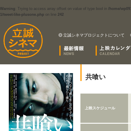
Warning
: Trying to access array offset on value of type bool in
/home/wp091
1/tweet-like-plusone.php
on line
242
立誠シネマプロジェクトについて
共喰い
上映スケジュール