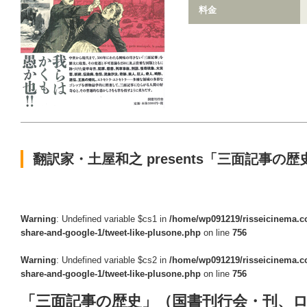
料金
翻訳家・土屋和之 presents「三面記事の
Warning
: Undefined variable $cs1 in
/home/wp091219/risseicinema.co
share-and-google-1/tweet-like-plusone.php
on line
756
Warning
: Undefined variable $cs2 in
/home/wp091219/risseicinema.co
share-and-google-1/tweet-like-plusone.php
on line
756
「三面記事の歴史」（国書刊行会・刊、