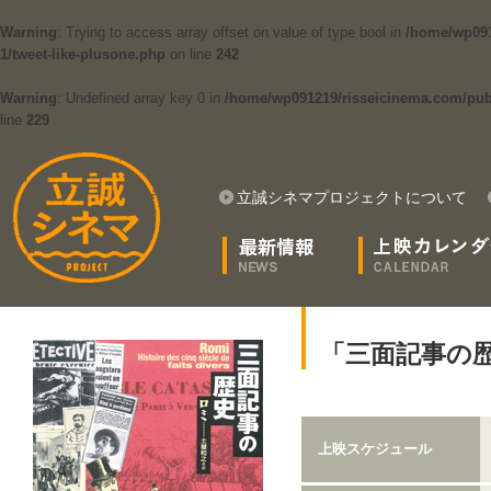
Warning
: Trying to access array offset on value of type bool in
/home/wp091
1/tweet-like-plusone.php
on line
242
Warning
: Undefined array key 0 in
/home/wp091219/risseicinema.com/publi
line
229
立誠シネマプロジェクトについて
「三面記事の
上映スケジュール