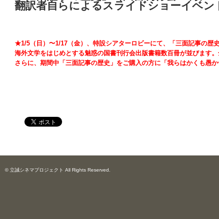
翻訳者自らによるスライドショーイベン
★1/5（日）〜1/17（金）、特設シアターロビーにて、「三面記事の
海外文学をはじめとする魅惑の国書刊行会出版書籍数百冊が並びます。
さらに、期間中「三面記事の歴史」をご購入の方に「我らはかくも愚か
© 立誠シネマプロジェクト All Rights Reserved.