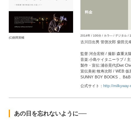
料金
2014年 / 100分 / カラ― / デジタル / 1
(C)朝岡英輔
古川日出男 管啓次郎 柴田元
監督:河合宏樹 / 撮影:森
音楽:小島ケイタニーラブ / 主題
製作・宣伝:浦谷晃代(Diet Chic
宣伝美術:牧寿次郎 / WEB
SUNNY BOY BOOKS 、B&B / 配
公式サイト：
http://milkyway
あの日を忘れないように──