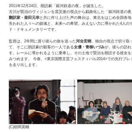
2011年12月24日、朗読劇「銀河鉄道の夜」が誕生した。
古川が賢治のヴィジョンを震災後の視点から戯曲化した「銀河鉄道の夜
翻訳家・柴田元幸
と共に作り上げた声の舞台は、東北をはじめ全国各地
失われた人々への鎮魂と、未来への希望。みえない力に導かれた4人の
ド・ドキュメンタリーです。
監督は、2年間に渡り彼らの旅を追った
河合宏樹
。独自の視点で切り取
て、そこに朗読劇の観客の一人である
女優・青柳いづみ
が、彼らの訪れ
す。レールに導かれるように乗車し、その土地で賢治を朗読する彼女を
みつめます。 今春、<東京国際文芸フェスティバル2014>での先行プ
を走り出します。
(C)朝岡英輔