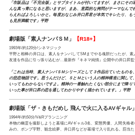
「市販品は「不完全版」とサブタイトルが付いてますが、まさにその
んな真っ青になると思いますが、まあ、意図的な拷問がテーマなんで
らえればよろしいかと。毎度おなじみ井口昇君が本気でキレたり、も
も見所満載です」平野
劇場版「素人ナンパＳＭ」
【R18+】
1993年/約120分/シネマジック
平野と相棒の井口は、素人をナンパしてSMまでやる魂胆だったが、素
友達を作品に引っ張り込むが…最新作『キネマ純情』公開中の井口昇監
「これは当時、素人ナンパＳＭシリーズとして３作品出ていたものを
の悲恋物語です。思うんだけど、ＳとＭという人の精神構造に関して
いってもわからないですよ。精神の一番触れたくない部分にまで降り
いった事が井口昇の恋を通してわかりやすく描かれています。」平野
劇場版「ザ・きもだめし 飛んで火に入るAVギャル
1994年/約50分/V&Rプランニング
本物の幽霊を撮影しようと墓場にAVギャル3名、変態男優、人間失格
みの、ポンプ宇野、観念絵夢、井口昇などが墓場で入り乱れる。罰当た