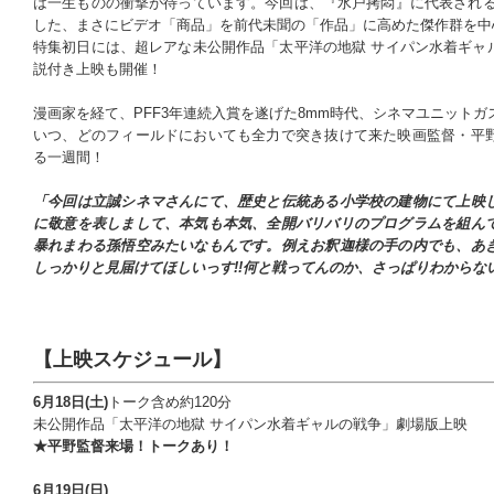
は一生ものの衝撃が待っています。今回は、『水戸拷悶』に代表される
した、まさにビデオ「商品」を前代未聞の「作品」に高めた傑作群を中
特集初日には、超レアな未公開作品「太平洋の地獄 サイパン水着ギャ
説付き上映も開催！
漫画家を経て、PFF3年連続入賞を遂げた8mm時代、シネマユニット
いつ、どのフィールドにおいても全力で突き抜けて来た映画監督・平
る一週間！
「今回は立誠シネマさんにて、歴史と伝統ある小学校の建物にて上映
に敬意を表しまして、本気も本気、全開バリバリのプログラムを組ん
暴れまわる孫悟空みたいなもんです。例えお釈迦様の手の内でも、あ
しっかりと見届けてほしいっす!!何と戦ってんのか、さっぱりわからない
【上映スケジュール】
6月18日(土)
トーク含め約120分
未公開作品「太平洋の地獄 サイパン水着ギャルの戦争」劇場版上映
★平野監督来場！トークあり！
6月19日(日)