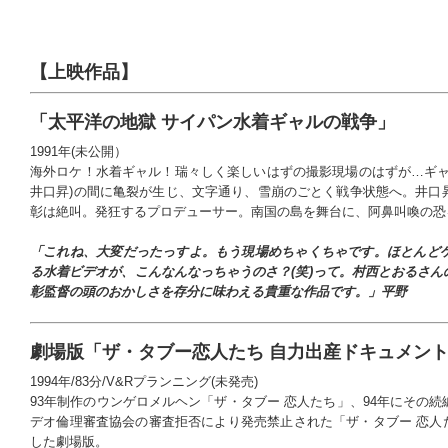
【上映作品】
「太平洋の地獄 サイパン水着ギャルの戦争」
1991年(未公開）
海外ロケ！水着ギャル！瑞々しく楽しいはずの撮影現場のはずが…ギャ
井口昇)の間に亀裂が生じ、文字通り、雪崩のごとく戦争状態へ。井口
彰は絶叫。発狂するプロデューサー。南国の島を舞台に、阿鼻叫喚の恐
「これね、大変だったっすよ。もう現場めちゃくちゃです。ほとんど
る水着ビデオが、こんなんなっちゃうのさ？(笑)って。村西とおるさ
彰監督の頭のおかしさを存分に味わえる貴重な作品です。」平野
劇場版「ザ・タブー恋人たち 自力出産ドキュメン
1994年/83分/V&Rプランニング(未発売)
93年制作のウンゲロメルヘン「ザ・タブー 恋人たち」、94年にその
デオ倫理審査協会の審査拒否により発売禁止された「ザ・タブー 恋人
した劇場版。