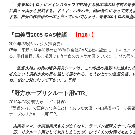
「「青春100キロ」にメインスタッフで登場する榎本靖の15年前の青
に真っ正面から挑戦する。ドキドキハラハラ、顔面蒼白になって笑え
する、自分の代表作の一本と言っていいでしょう。青春100キロの原点
「由美香2005 GAS物語」
【R18+】
2009年/66分/ハマジム(未発売)
05年、平野は14年間勤めたAV制作会社GAS退社の記念に、ドキュ
る。事件当日、別の場所でもう一台のカメラが回っていた…。林の死を
「「監督失格」の例の遺体発見シーンは、この作品の撮影中に起きた出
谷文という演劇少女の目を通して描かれる、もうひとつの監督失格。
ね。ぜひご覧になって下さい。」平野
「野方ホープリクルート用VTR」
2015年/36分/野方ホープ(未発表)
『監督失格』で圧倒的な存在としてあった女優・林由美香の母、小栗冨
ホープのリクルート用VTR。
「由美香ママ、小栗冨美代さんが亡くなり、ラーメン屋野方ホープの
一応、リクルート用として制作しましたが、ひでくんのお話でもあり