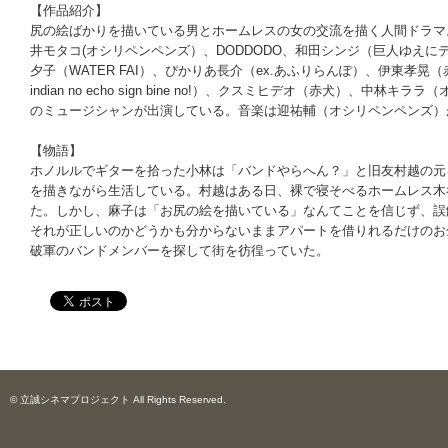
【作品紹介】
尻の絵ばかりを描いている男とホームレスの女の交流を描く人間ドラマ
井モタコ(オシリペンペンズ）、DODDODO、和田シンジ（巨人ゆえに
夕子（WATER FAI）、ぴかりあ長介（ex.あふりらんぽ）、伊東孝晃（
indian no echo sign bine no!）、クスミヒデオ（赤犬）、
のミュージシャンが出演している。音楽は迎祐輔（オシリペンペンズ）
【物語】
ホノルルでギターを拾った小林は「バンドやらへん？」と旧友村越の元
を描きながら生活している。村越はある日、裸で寝そべるホームレス木
た。しかし、麻子は「お尻の絵を描いている」なんてことを信じず、誤
それが正しいのかどうかも分からないままアパートを借りれるだけのお
破軍のバンドメンバーを探して街を彷徨っていた。
© 立誠シネマプロジェクト All Rights Reserved.