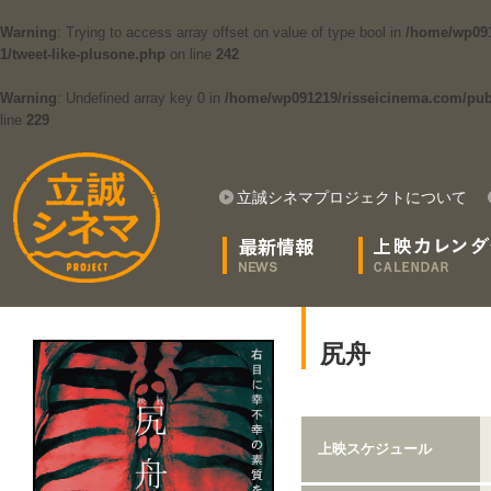
Warning
: Trying to access array offset on value of type bool in
/home/wp091
1/tweet-like-plusone.php
on line
242
Warning
: Undefined array key 0 in
/home/wp091219/risseicinema.com/publi
line
229
立誠シネマプロジェクトについて
尻舟
上映スケジュール