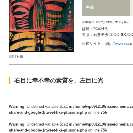
料金
2009年/日本/82分/DV/シマフィルム
監督：宮本杜朗
出演：石井モタコ/DODDOD
公式サイト：
http://www.xxxmt
©宮本杜朗
右目に幸不幸の素質を、左目に光
Warning
: Undefined variable $cs1 in
/home/wp091219/risseicinema.co
share-and-google-1/tweet-like-plusone.php
on line
756
Warning
: Undefined variable $cs2 in
/home/wp091219/risseicinema.co
share-and-google-1/tweet-like-plusone.php
on line
756