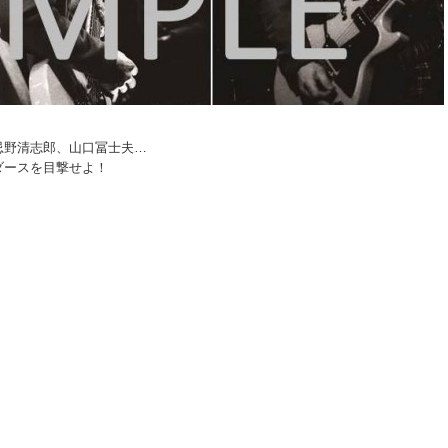
忌野清志郎、山口冨士夫…
ダースを目撃せよ！