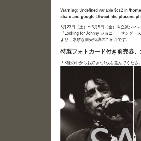
Warning
: Undefined variable $cs2 in
/home
share-and-google-1/tweet-like-plusone.p
5月23日（土）〜6月5日（金）＠立誠シネ
『Looking for Johnny ジョニー・サンダ
より、素敵な前売特典のご紹介です。
特製フォトカード付き前売券、1
＊3種の中からお好きな1枚を選んでくださ