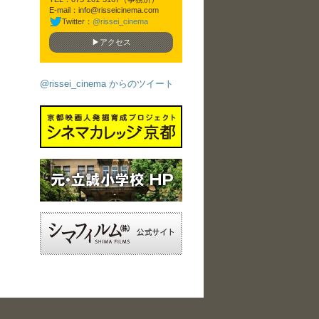
E-mail：info@risseicinema.com
Twitter：
@rissei_cinema
▶アクセス
@rissei_cinema からのツイート