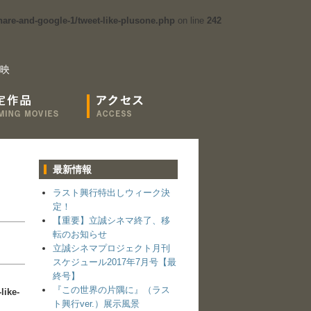
are-and-google-1/tweet-like-plusone.php
on line
242
映
最新情報
ラスト興行特出しウィーク決
定！
【重要】立誠シネマ終了、移
転のお知らせ
立誠シネマプロジェクト月刊
スケジュール2017年7月号【最
終号】
『この世界の片隅に』（ラス
like-
ト興行ver.）展示風景