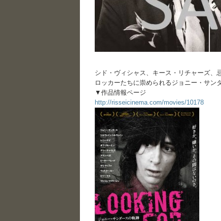
シド・ヴィシャス、キース・リチャーズ、
ロッカーたちに崇められるジョニー・サン
▼作品情報ページ
http://risseicinema.com/movies/10178