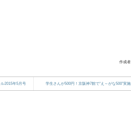
作成者
2015年5月号
学生さんが500円！京阪神7館で“え～がな500”実施