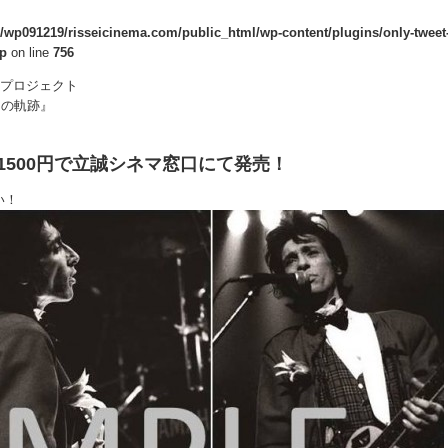
/wp091219/risseicinema.com/public_html/wp-content/plugins/only-tweet-
hp
on line
756
マプロジェクト
ースの軌跡』
500円で立誠シネマ窓口にて発売！
い！