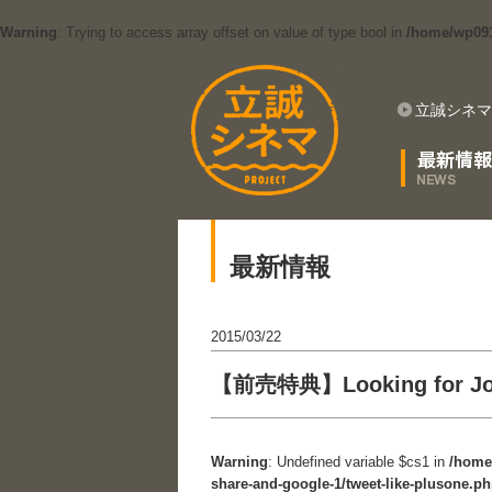
Warning
: Trying to access array offset on value of type bool in
/home/wp0912
立誠シネマ
最新情報
2015/03/22
【前売特典】Looking for
Warning
: Undefined variable $cs1 in
/home
share-and-google-1/tweet-like-plusone.p