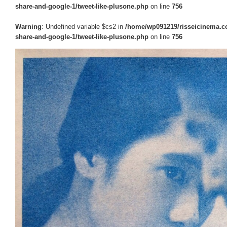
share-and-google-1/tweet-like-plusone.php
on line
756
Warning
: Undefined variable $cs2 in
/home/wp091219/risseicinema.co
share-and-google-1/tweet-like-plusone.php
on line
756