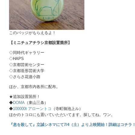
このバッジがもらえるよ！
【ミニチュアチラシ京都設置箇所】
◇同時代ギャラリー
◇HAPS
◇京都芸術センター
◇京都造形芸術大学
◇さらさ花遊小路
ほか、京都市内各所に配布。
★追加設置箇所！
◆
DOMA
（東山三条）
◆
100000t アローントコ
（寺町御池上ル）
ほかのトコロにも置いていただいてます。探してね。ワン。
『息を殺して』立誠シネマにて7/4（土）より上映開始！詳細はコチラ