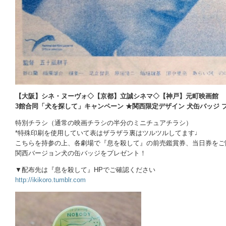
【大阪】シネ・ヌーヴォ◇【京都】立誠シネマ◇【神戸】元町映画館
3館合同「犬を探して」キャンペーン ★関西限定デザイン 犬缶バッジ 
特別チラシ（通常の映画チラシの半分のミニチュアチラシ）
*特殊印刷を使用していて表はザラザラ裏はツルツルしてます♩
こちらを持参の上、各劇場で『息を殺して』の前売鑑賞券、当日券をご
関西バージョン犬の缶バッジをプレゼント！
▼配布先は『息を殺して』HPでご確認ください
http://ikikoro.tumblr.com