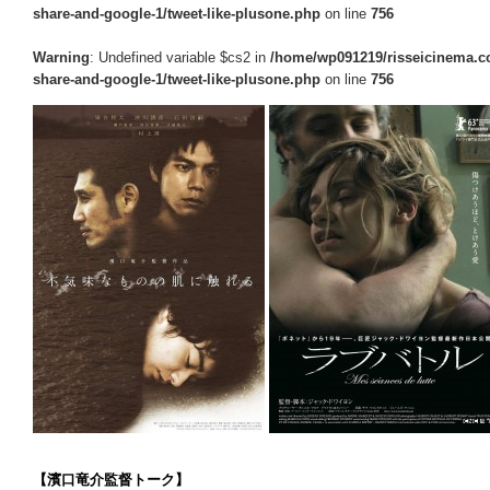
share-and-google-1/tweet-like-plusone.php
on line
756
Warning
: Undefined variable $cs2 in
/home/wp091219/risseicinema.co
share-and-google-1/tweet-like-plusone.php
on line
756
【濱口竜介監督トーク】