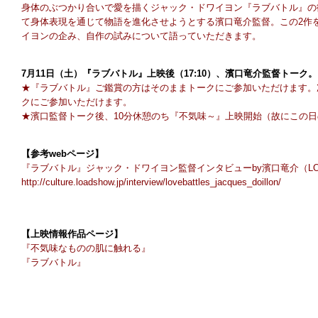
身体のぶつかり合いで愛を描くジャック・ドワイヨン『ラブバトル』の
て身体表現を通じて物語を進化させようとする濱口竜介監督。この2作
イヨンの企み、自作の試みについて語っていただきます。
7月11日（土）『ラブバトル』上映後（17:10）、濱口竜介監督トーク。
★『ラブバトル』ご鑑賞の方はそのままトークにご参加いただけます。
クにご参加いただけます。
★濱口監督トーク後、10分休憩のち『不気味～』上映開始（故にこの日の
【参考webページ】
『ラブバトル』ジャック・ドワイヨン監督インタビューby濱口竜介（LOA
http://culture.loadshow.jp/interview/lovebattles_jacques_doillon/
【上映情報作品ページ】
『不気味なものの肌に触れる』
『ラブバトル』