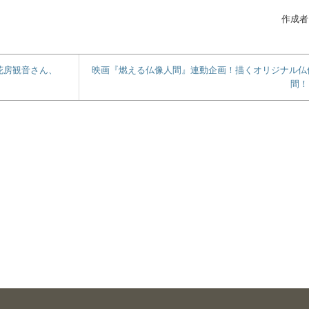
作成者
 花房観音さん、
映画『燃える仏像人間』連動企画！描くオリジナル仏
間！