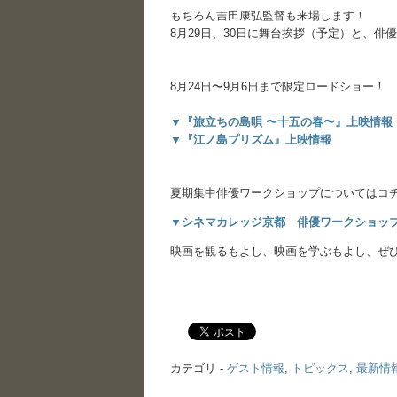
もちろん吉田康弘監督も来場します！
8月29日、30日に舞台挨拶（予定）と、俳優
｜
｜
8月24日〜9月6日まで限定ロードショー！
▼『旅立ちの島唄 〜十五の春〜』上映情報
▼『江ノ島プリズム』上映情報
｜
｜
夏期集中俳優ワークショップについてはコ
▼シネマカレッジ京都 俳優ワークショッ
映画を観るもよし、映画を学ぶもよし、ぜ
｜
｜
カテゴリ -
ゲスト情報
,
トピックス
,
最新情