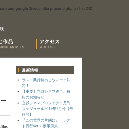
are-and-google-1/tweet-like-plusone.php
on line
242
映
最新情報
ラスト興行特出しウィーク決
定！
【重要】立誠シネマ終了、移
転のお知らせ
ワー
立誠シネマプロジェクト月刊
スケジュール2017年7月号【最
終号】
『この世界の片隅に』（ラス
ト興行ver.）展示風景
like-