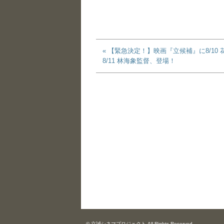
« 【緊急決定！】映画『立候補』に8/10
8/11 林海象監督、登場！
© 立誠シネマプロジェクト All Rights Reserved.