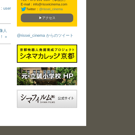
E-mail：info@risseicinema.com
 :
user
Twitter：
@rissei_cinema
▶アクセス
像人
@rissei_cinema からのツイート
！ »