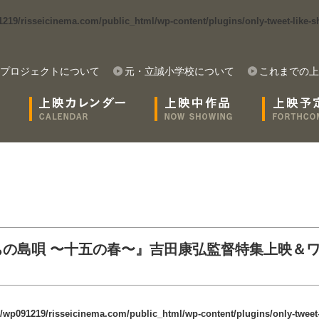
19/risseicinema.com/public_html/wp-content/plugins/only-tweet-like-sh
プロジェクトについて
元・立誠小学校について
これまでの上
の島唄 〜十五の春〜』吉田康弘監督特集上映＆
/wp091219/risseicinema.com/public_html/wp-content/plugins/only-tweet-