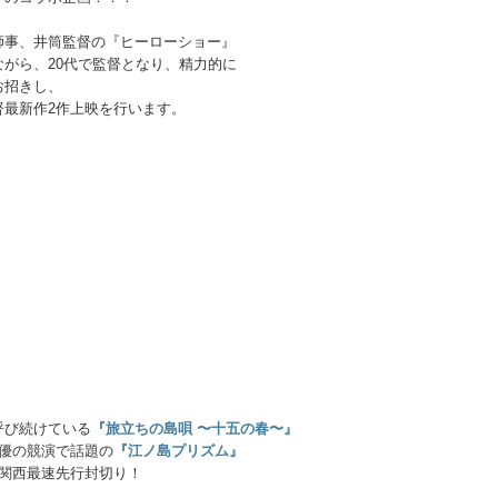
師事、井筒監督の『ヒーローショー』
がら、20代で監督となり、精力的に
お招きし、
督最新作2作上映を行います。
呼び続けている
『旅立ちの島唄 〜十五の春〜』
優の競演で話題の
『江ノ島プリズム』
関西最速先行封切り！