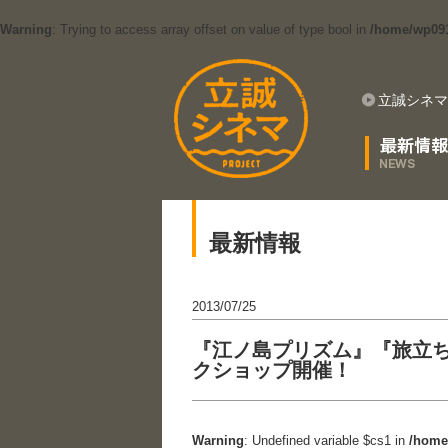
Warning
: Trying to access array offset on value of type bool in
/home/wp0912
立誠シネマ
最新情報
2013/07/25
『江ノ島プリズム』『旅立ち
クショップ開催！
Warning
: Undefined variable $cs1 in
/home