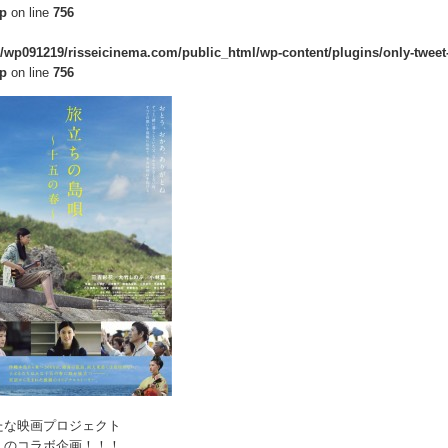
hp
on line
756
/wp091219/risseicinema.com/public_html/wp-content/plugins/only-tweet-
hp
on line
756
たな映画プロジェクト
」のコラボ企画！！！