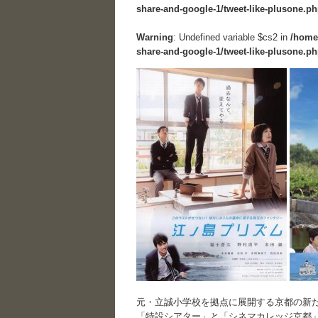
share-and-google-1/tweet-like-plusone.p
Warning
: Undefined variable $cs2 in
/home
share-and-google-1/tweet-like-plusone.p
｜
元・立誠小学校を拠点に展開する京都の新
「特設シアター」と「シネマカレッジ京都