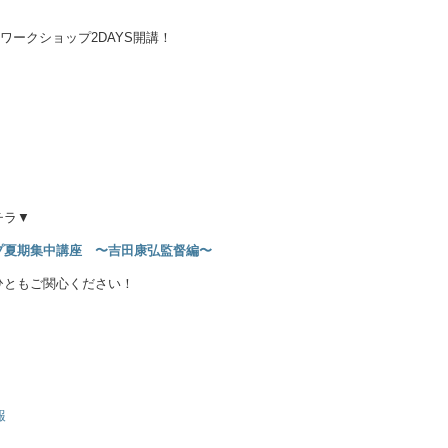
ワークショップ2DAYS開講！
チラ▼
プ夏期集中講座 〜吉田康弘監督編〜
ひともご関心ください！
報