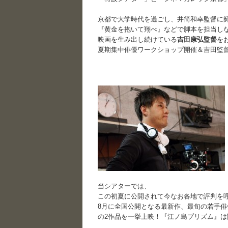
｜
京都で大学時代を過ごし、井筒和幸監督に
『黄金を抱いて翔べ』などで脚本を担当しな
映画を生み出し続けている
吉田康弘監督
を
夏期集中俳優ワークショップ開催＆吉田監
｜
｜
｜
｜
当シアターでは、
この初夏に公開されて今なお各地で評判を
8月に全国公開となる最新作、最旬の若手俳
の2作品を一挙上映！『江ノ島プリズム』は
｜