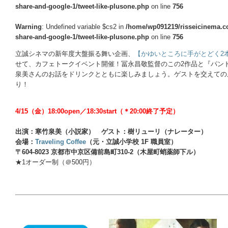
share-and-google-1/tweet-like-plusone.php
on line
756
Warning
: Undefined variable $cs2 in
/home/wp091219/risseicinema.co
share-and-google-1/tweet-like-plusone.php
on line
756
立誠シネマの新年度大盤振る舞い企画、
【かゆいところに手がとどく2
せて、カフェトークイベント開催！冨永昌敬監督のこの2作品と『パン
泉美さんのお話をドリンクとともに楽しみましょう。ゲストを交えての
り！
4/15（金）18:00open／18:30start（＊20:00終了予定）
出演：寒竹泉美（小説家） ゲスト：樹リューリ（ナレーター）
会場：
Traveling Coffee
（元・立誠小学校 1F 職員室）
〒604-8023 京都市中京区備前島町310-2（木屋町蛸薬師下ル）
★1オーダー制（＠500円）