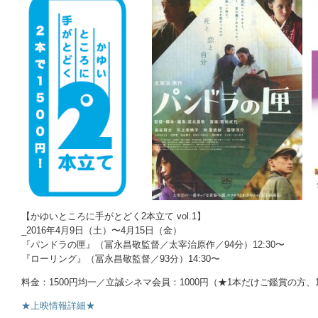
【かゆいところに手がとどく2本立て vol.1】
_2016年4月9日（土）〜4月15日（金）
『パンドラの匣』（冨永昌敬監督／太宰治原作／94分）12:30〜
『ローリング』（冨永昌敬監督／93分）14:30〜
料金：1500円均一／立誠シネマ会員：1000円（★1本だけご鑑賞の方、
★上映情報詳細★