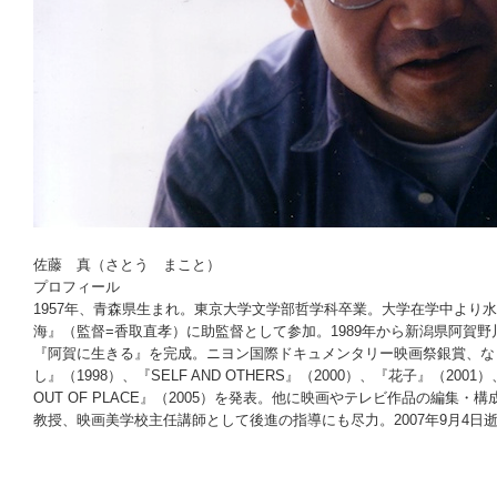
佐藤 真（さとう まこと）
プロフィール
1957年、青森県生まれ。東京大学文学部哲学科卒業。大学在学中より水
海』（監督=香取直孝）に助監督として参加。1989年から新潟県阿賀野
『阿賀に生きる』を完成。ニヨン国際ドキュメンタリー映画祭銀賞、な
し』（1998）、『SELF AND OTHERS』（2000）、『花子』（2
OUT OF PLACE』（2005）を発表。他に映画やテレビ作品の編
教授、映画美学校主任講師として後進の指導にも尽力。2007年9月4日逝
○