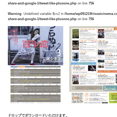
share-and-google-1/tweet-like-plusone.php
on line
756
Warning
: Undefined variable $cs2 in
/home/wp091219/risseicinema.co
share-and-google-1/tweet-like-plusone.php
on line
756
ドロップでダウンロードいただけます。