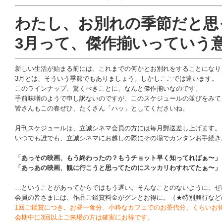
わたし、お別れの季節だと思
3月って、傑作揃いっていう
新しい生活が始まる前には、これまでの何かとお別れをすることになり
3月とは、そういう季節でもありましょう。しかしここでは違います。
このラインナップ、驚くべきことに、なんと傑作揃いなのです。
手前味噌のようで申し訳ないのですが、このスケジュールの並びをみて
皆さんもこの春ぜひ、たくさん「ハッ」としてくださいね。
月刊スケジュールは、立誠シネマ会員の方には毎月郵送差し上げます。
いつでも誰でも、立誠シネマにお越しの際にその場でカンタンお手続き
｜
「あっその映画、もう終わったの？もうチョット早く知ってればぁ〜」
「あっあの映画、観に行こうと思ってたのにスッカリわすれてたぁ〜」
｜
…ということがあってからではもう遅い。そんなことのないように、ぜ
会員の皆さまには、作品ご鑑賞料金がグンとお得に。（★特別興行など
1回ご鑑賞につき
、
お昼一食分、小粋なカフェでのお茶代分、くらいお
会期中に3回以上ご来場の方は確実にお得です。