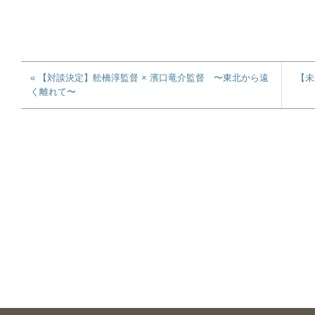
« 【対談決定】舩橋淳監督 × 濱口竜介監督 〜東北から遠
【未
く離れて〜