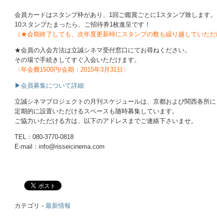
｜
会員カードはスタンプ枠があり、1回ご鑑賞ごとに1スタンプ致します。
10スタンプたまったら、ご招待券1枚進呈です！
（★会期終了しても、次年度更新時にスタンプの数も繰り越していただ
★会員の入会方法は立誠シネマ受付窓口にてお尋ねください。
その場で手続きしてすぐ入会いただけます。
〈年会費1500円/会期：2015年3月31日〉
▶会員募集について詳細
立誠シネマプロジェクトの月刊スケジュールは、京都および関西各所に
定期的に設置いただけるスペースも随時募集しています。
ご協力いただける方は、以下のアドレスまでご連絡下さいませ。
TEL：080-3770-0818
E-mail：info@risseicinema.com
|
カテゴリ -
最新情報