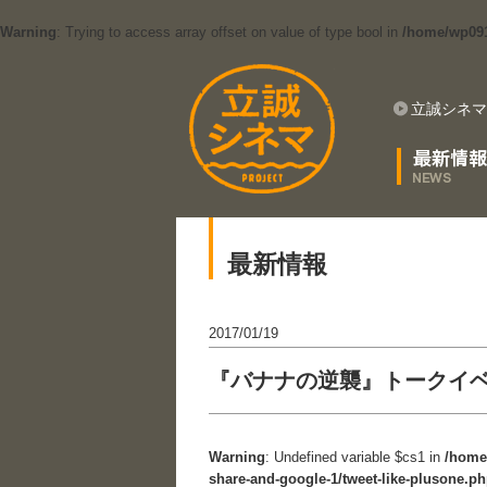
Warning
: Trying to access array offset on value of type bool in
/home/wp0912
立誠シネマ
最新情報
2017/01/19
『バナナの逆襲』トークイ
Warning
: Undefined variable $cs1 in
/home
share-and-google-1/tweet-like-plusone.p