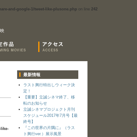
are-and-google-1/tweet-like-plusone.php
on line
242
映
最新情報
ラスト興行特出しウィーク決
定！
【重要】立誠シネマ終了、移
転のお知らせ
立誠シネマプロジェクト月刊
スケジュール2017年7月号【最
終号】
『この世界の片隅に』（ラス
like-
ト興行ver.）展示風景