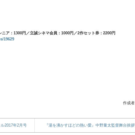
ニア：1300円／立誠シネマ会員：1000円／2作セット券：2200円
es/19629
作成者
2017年2月号
『湯を沸かすほどの熱い愛』中野量太監督舞台挨拶！