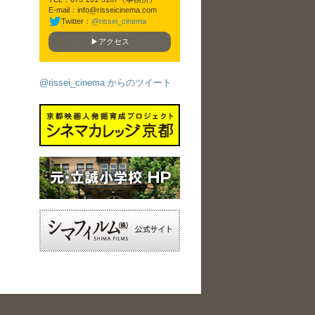
E-mail：info@risseicinema.com
Twitter：
@rissei_cinema
▶アクセス
@rissei_cinema からのツイート