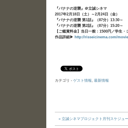
『バナナの逆襲』＠立誠シネマ
2017年2月18日（土）～2月24日（金）
『バナナの逆襲 第1話』（87分）13:30～
『バナナの逆襲 第2話』（87分）15:20～
【ご鑑賞料金】当日一般：1500円／学生・シ
作品詳細▶
http://risseicinema.com/movi
カテゴリ -
ゲスト情報
,
最新情報
« 立誠シネマプロジェクト月刊スケジュール