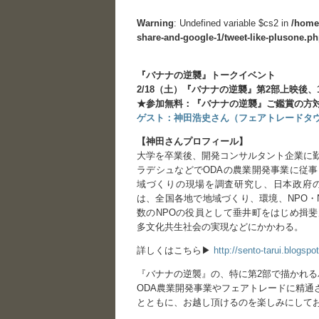
Warning
: Undefined variable $cs2 in
/home
share-and-google-1/tweet-like-plusone.p
『バナナの逆襲』トークイベント
2/18（土）『バナナの逆襲』第2部上映後、1
★参加無料：『バナナの逆襲』ご鑑賞の方
ゲスト：神田浩史さん（フェアトレードタ
【神田さんプロフィール】
大学を卒業後、開発コンサルタント企業に
ラデシュなどでODAの農業開発事業に従
域づくりの現場を調査研究し、日本政府の
は、全国各地で地域づくり、環境、NPO・
数のNPOの役員として垂井町をはじめ揖
多文化共生社会の実現などにかかわる。
詳しくはこちら▶
http://sento-tarui.blogspo
『バナナの逆襲』の、特に第2部で描かれ
ODA農業開発事業やフェアトレードに精
とともに、お越し頂けるのを楽しみにして