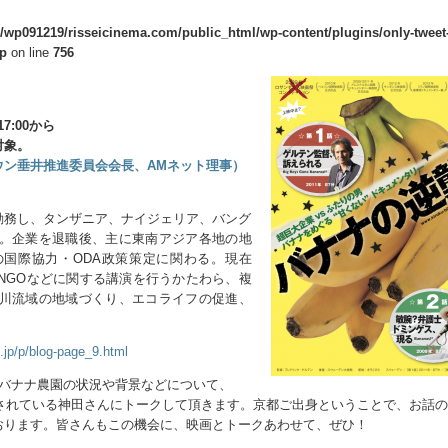
/wp091219/risseicinema.com/public_html/wp-content/plugins/only-tweet-
hp
on line
756
7:00から
対象。
ウン垂井推進委員会会長、AMネット理事）
勤務し、タンザニア、ナイジェリア、バング
事。企業を退職後、主に東南アジア各地の地
国際協力・ODA政策策定に関わる。現在
NGOなどに関する講演を行うかたわら、複
斐川流域の地域づくり、エコライフの促進、
t.jp/p/blog-page_9.html
るバナナ農園の状況や背景などについて、
通されている神田さんにトークして頂きます。京都ご出身ということで、お話
おります。皆さんもこの機会に、映画とトークあわせて、ぜひ！