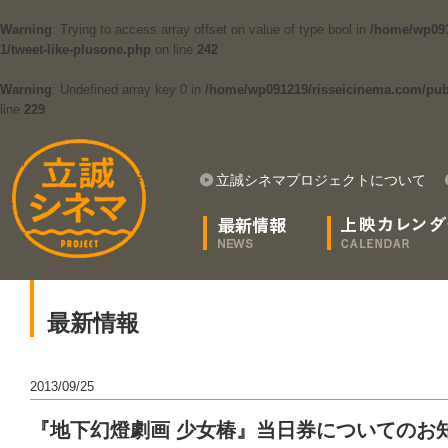
Warning
: Trying to access array offset on value of type bool in
/home/wp091
1/tweet-like-plusone.php
on line
242
Warning
: Undefined array key 0 in
/home/wp091219/risseicinema.com/publi
line
229
立誠シネマプロジェクトについて
最新情報
2013/09/25
『地下幻燈劇画 少女椿』当日券についてのお