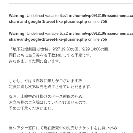
Warning
: Undefined variable $cs1 in
/home/wp091219/risseicinema.co
share-and-google-1/tweet-like-plusone.php
on line
756
Warning
: Undefined variable $cs2 in
/home/wp091219/risseicinema.co
share-and-google-1/tweet-like-plusone.php
on line
756
『地下幻燈劇画 少女椿』9/27 19:30の回、9/29 14:00の回、
両日ともに当日券を若干数お出しする予定です。
みなさま、まだ間に合います。
○
しかし、やはり席数に限りがございます故、
定員に達し次第販売を終了させていただきます。
なお、上映中の仕掛けスペース確保のため、
お立ち見のご入場はしていただけませんので、
予めご了承くださいませ。
○
当シアター窓口にて現在販売中の先売りチケットをお買い求め