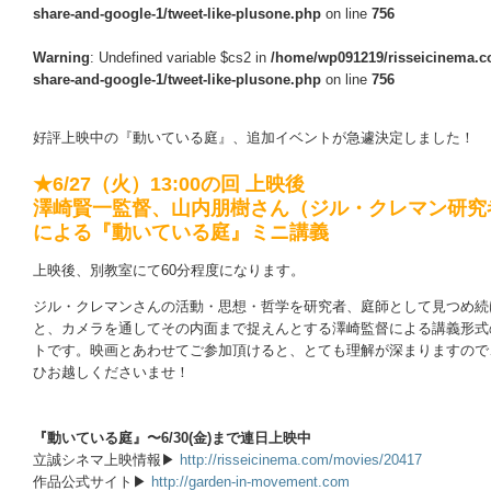
share-and-google-1/tweet-like-plusone.php
on line
756
Warning
: Undefined variable $cs2 in
/home/wp091219/risseicinema.co
share-and-google-1/tweet-like-plusone.php
on line
756
好評上映中の『動いている庭』、追加イベントが急遽決定しました！
★6/27（火）13:00の回 上映後
澤崎賢一監督、山内朋樹さん（ジル・クレマン研究
による『動いている庭』ミニ講義
上映後、別教室にて60分程度になります。
ジル・クレマンさんの活動・思想・哲学を研究者、庭師として見つめ続
と、カメラを通してその内面まで捉えんとする澤崎監督による講義形式
トです。映画とあわせてご参加頂けると、とても理解が深まりますので
ひお越しくださいませ！
『動いている庭』〜6/30(金)まで連日上映中
立誠シネマ上映情報▶
http://risseicinema.com/movies/20417
作品公式サイト▶
http://garden-in-movement.com