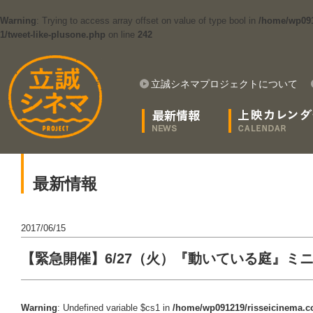
Warning
: Trying to access array offset on value of type bool in
/home/wp091
1/tweet-like-plusone.php
on line
242
立誠シネマプロジェクトについて
最新情報
2017/06/15
【緊急開催】6/27（火）『動いている庭』ミ
Warning
: Undefined variable $cs1 in
/home/wp091219/risseicinema.co